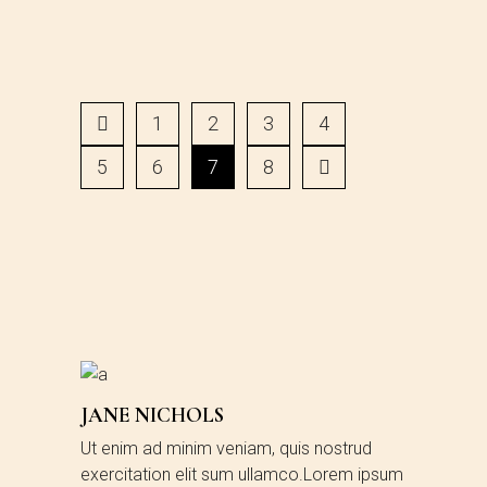
1
2
3
4
5
6
7
8
JANE NICHOLS
Ut enim ad minim veniam, quis nostrud
exercitation elit sum ullamco.Lorem ipsum